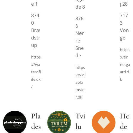
e 1
j 28
de 8
874
717
876
0
3
6
Bræ
Von
Nør
dstr
ge
re
up
Sne
https
de
https
://tin
://wa
netga
https
terofl
ard.d
://viol
ife.dk
k
ablo
/
mste
r.dk
Pla
Tvi
He
des
lu
de