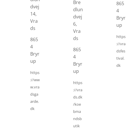
Bre
865
dvej
dlun
4
14,
dvej
Bryr
Vra
6,
up
ds
Vra
https
ds
865
://vra
4
865
dsfes
Bryr
4
tival.
up
Bryr
dk
up
https
://ww
https
w.vra
://vra
dsga
ds.dk
arde.
/koe
dk
bma
ndsb
utik