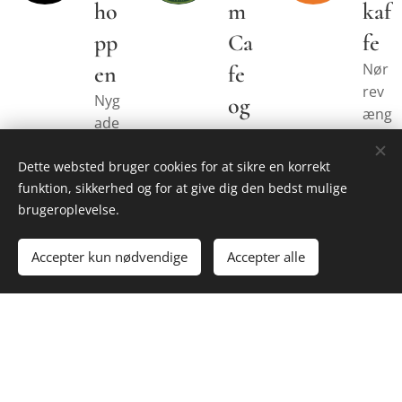
ho
m
kaf
pp
Ca
fe
Nør
en
fe
rev
Nyg
og
æng
ade
Gå
et
22C
5B
rd
Dette websted bruger cookies for at sikre en korrekt
860
funktion, sikkerhed og for at give dig den bedst mulige
860
bu
0
brugeroplevelse.
0
Silke
tik
Silke
bor
Sølv
Accepter kun nødvendige
Accepter alle
bor
g
sten
g
svej
https
https
21
://ww
://ww
w.pla
888
w.he
desh
2
dekaf
oppe