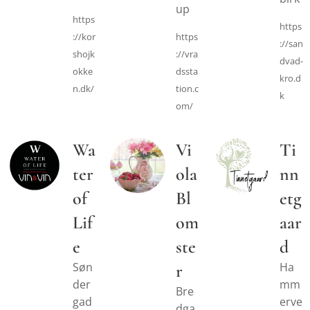
up
https
https
://kor
https
://san
shojk
://vra
dvad-
okke
dssta
kro.d
n.dk/
tion.c
k
om/
Wa
Vi
Ti
ter
ola
nn
of
Bl
etg
Lif
om
aar
e
ste
d
Søn
Ha
r
der
mm
Bre
gad
erve
dga