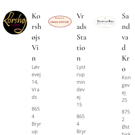
Ko
Vr
Sa
rsh
ads
nd
øjs
Sta
va
Vi
tio
d
n
n
Kr
Løv
Lyst
o
evej
rup
Kon
14,
min
gev
Vra
dev
ej
ds
ej
25
15
865
875
4
865
2
Bryr
4
Øst
up
Bryr
birk