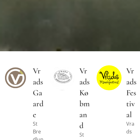
Vr
Vr
Vr
ads
ads
ads
Ga
Kø
Fes
ard
bm
tiv
e
an
al
St
Vra
d
Bre
ds
St
dlun